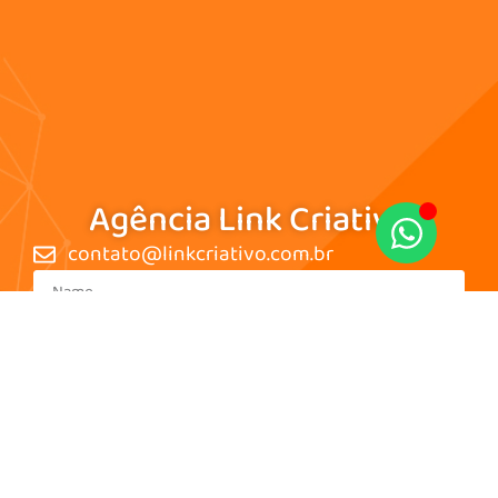
Agência Link Criativo
contato@linkcriativo.com.br